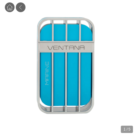
1
/
5