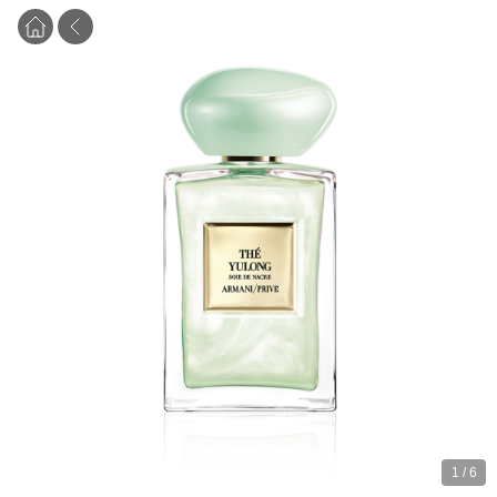
1
/
6