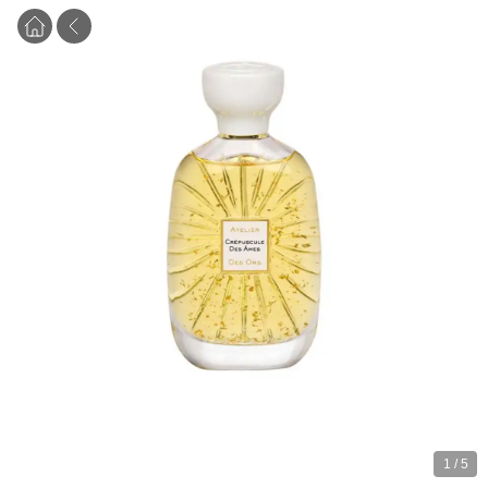
1
/
5