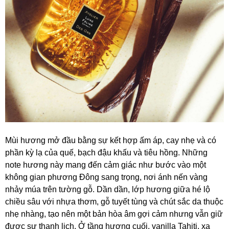
Mùi hương mở đầu bằng sự kết hợp ấm áp, cay nhẹ và có
phần kỳ lạ của quế, bạch đậu khấu và tiêu hồng. Những
note hương này mang đến cảm giác như bước vào một
không gian phương Đông sang trọng, nơi ánh nến vàng
nhảy múa trên tường gỗ. Dần dần, lớp hương giữa hé lộ
chiều sâu với nhựa thơm, gỗ tuyết tùng và chút sắc da thuộc
nhẹ nhàng, tạo nên một bản hòa âm gợi cảm nhưng vẫn giữ
được sự thanh lịch. Ở tầng hương cuối, vanilla Tahiti, xạ