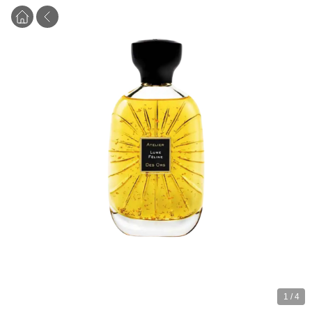
1
/
4