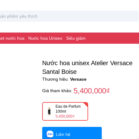
 set nước hoa
Nước hoa Unisex
Siêu giảm
Nước hoa unisex Atelier Versace
Santal Boise
Thương hiệu:
Versace
5,400,000₫
Giá tham khảo:
Eau de Parfum
100ml
5,400,000₫
Liên hệ