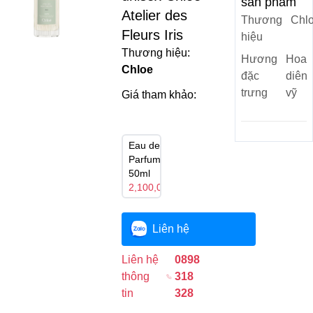
sản phẩm
Atelier des
Thương
Chl
Fleurs Iris
hiệu
Thương hiệu:
Hương
Hoa
Chloe
đặc
diên
trưng
vỹ
Giá tham khảo:
Eau de
Parfum
50ml
2,100,000₫
Liên hệ
Liên hệ
0898
thông
318
tin
328