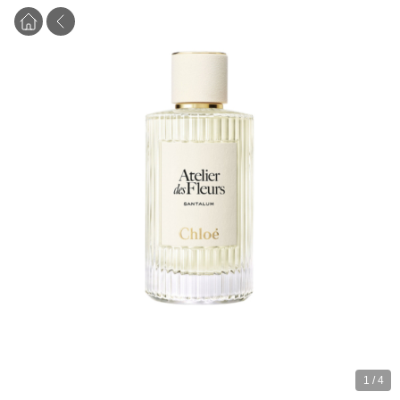
1
/
4