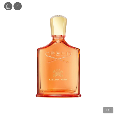
1
/
5