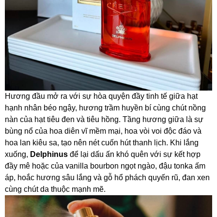
Hương đầu mở ra với sự hòa quyện đầy tinh tế giữa hạt
hạnh nhân béo ngậy, hương trầm huyền bí cùng chút nồng
nàn của hạt tiêu đen và tiêu hồng. Tầng hương giữa là sự
bùng nổ của hoa diên vĩ mềm mại, hoa vòi voi độc đáo và
hoa lan kiêu sa, tạo nên nét cuốn hút thanh lịch. Khi lắng
xuống,
Delphinus
để lại dấu ấn khó quên với sự kết hợp
đầy mê hoặc của vanilla bourbon ngọt ngào, đậu tonka ấm
áp, hoắc hương sâu lắng và gỗ hổ phách quyến rũ, đan xen
cùng chút da thuộc mạnh mẽ.