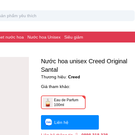
 set nước hoa
Nước hoa Unisex
Siêu giảm
Nước hoa unisex Creed Original
Santal
Thương hiệu:
Creed
Giá tham khảo:
Eau de Parfum
100ml
Liên hệ