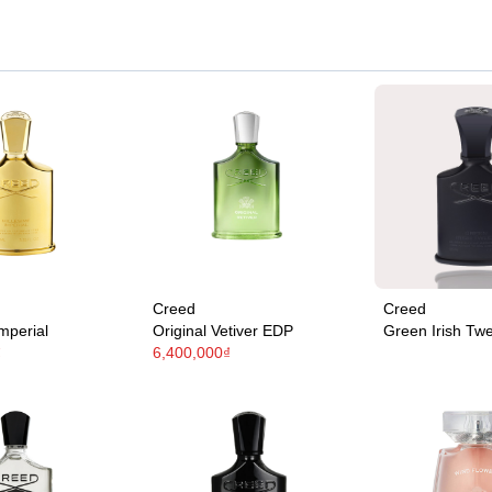
Creed
Creed
mperial
Original Vetiver EDP
Green Irish Tw
₫
6,400,000₫