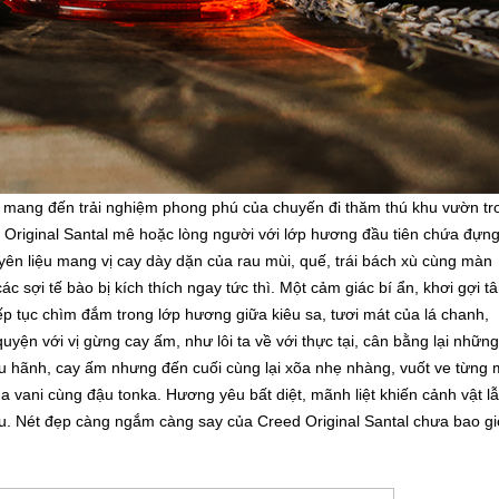
 mang đến trải nghiệm phong phú của chuyến đi thăm thú khu vườn tr
Original Santal mê hoặc lòng người với lớp hương đầu tiên chứa đựng
n liệu mang vị cay dày dặn của rau mùi, quế, trái bách xù cùng màn
c sợi tế bào bị kích thích ngay tức thì. Một cảm giác bí ẩn, khơi gợi t
tiếp tục chìm đắm trong lớp hương giữa kiêu sa, tươi mát của lá chanh,
ện với vị gừng cay ấm, như lôi ta về với thực tại, cân bằng lại những
 hãnh, cay ấm nhưng đến cuối cùng lại xõa nhẹ nhàng, vuốt ve từng 
a vani cùng đậu tonka. Hương yêu bất diệt, mãnh liệt khiến cảnh vật l
u. Nét đẹp càng ngắm càng say của Creed Original Santal chưa bao gi