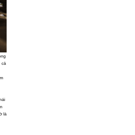
ong
 cả
âm
mái
ẫn
ờ là