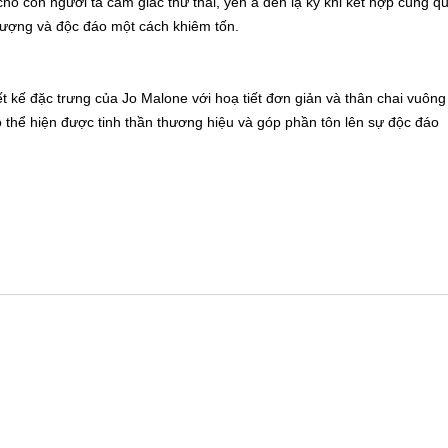
 con người ta cảm giác thư thái, yên ả đến lạ kỳ khi kết hợp cùng q
tượng và độc đáo một cách khiêm tốn.
t kế đặc trưng của Jo Malone với hoạ tiết đơn giản và thân chai vuông
o thể hiện được tinh thần thương hiệu và góp phần tôn lên sự độc đáo