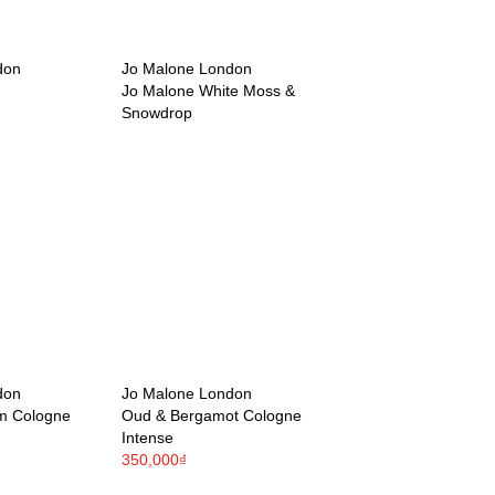
don
Jo Malone London
Jo Malone White Moss &
Snowdrop
don
Jo Malone London
m Cologne
Oud & Bergamot Cologne
Intense
350,000₫