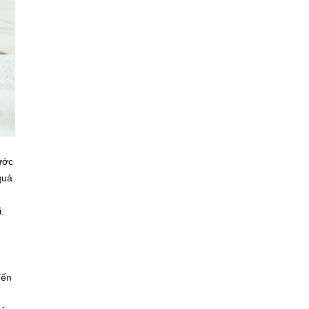
ước
quả
i.
đến