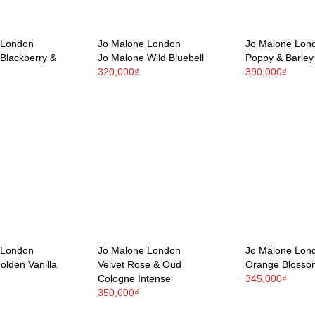
 London
Jo Malone London
Jo Malone Lon
Blackberry &
Jo Malone Wild Bluebell
Poppy & Barley
320,000₫
390,000₫
 London
Jo Malone London
Jo Malone Lon
olden Vanilla
Velvet Rose & Oud
Orange Blosso
Cologne Intense
345,000₫
350,000₫