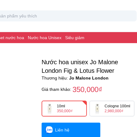
 set nước hoa
Nước hoa Unisex
Siêu giảm
Nước hoa unisex Jo Malone
London Fig & Lotus Flower
Thương hiệu:
Jo Malone London
350,000₫
Giá tham khảo:
10ml
Cologne 100ml
350,000₫
2,980,000₫
Liên hệ