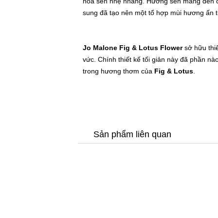
hoa sen nhẹ nhàng. Hương sen mang đến cho
sung đã tạo nên một tổ hợp mùi hương ấn 
Jo Malone Fig & Lotus Flower
sở hữu thiế
vức. Chính thiết kế tối giản này đã phần nà
trong hương thơm của
Fig & Lotus
.
Sản phẩm liên quan