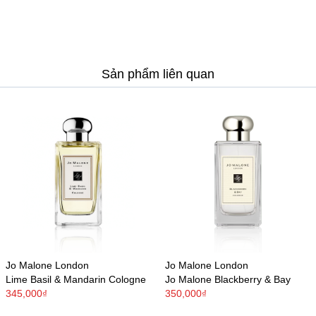
Sản phẩm liên quan
Jo Malone London
Jo Malone London
Lime Basil & Mandarin Cologne
Jo Malone Blackberry & Bay
345,000₫
350,000₫