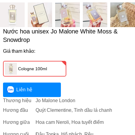
Nước hoa unisex Jo Malone White Moss &
Snowdrop
Giá tham khảo:
Cologne 100ml
Liên hệ
Thương hiệu
Jo Malone London
Hương đầu
Quýt Clementine, Tinh dầu lá chanh
Hương giữa
Hoa cam Neroli, Hoa tuyết điểm
Hương cuối
Đậu Tonka, Hổ phách, Rêu