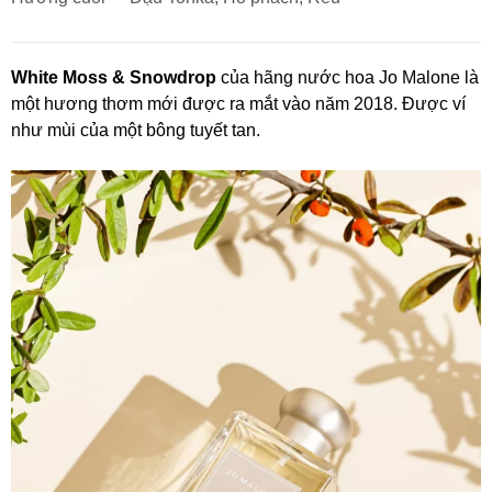
White Moss & Snowdrop
của hãng nước hoa Jo Malone là
một hương thơm mới được ra mắt vào năm 2018. Được ví
như mùi của một bông tuyết tan.