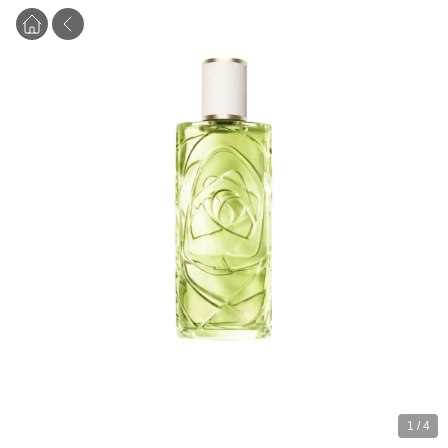
1
/
4