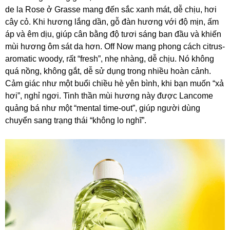
de la Rose ở Grasse mang đến sắc xanh mát, dễ chịu, hơi
cây cỏ. Khi hương lắng dần, gỗ đàn hương với độ mịn, ấm
áp và êm dịu, giúp cân bằng độ tươi sáng ban đầu và khiến
mùi hương ôm sát da hơn. Off Now mang phong cách citrus-
aromatic woody, rất “fresh”, nhẹ nhàng, dễ chịu. Nó không
quá nồng, không gắt, dễ sử dụng trong nhiều hoàn cảnh.
Cảm giác như một buổi chiều hè yên bình, khi bạn muốn “xả
hơi”, nghỉ ngơi. Tinh thần mùi hương này được Lancome
quảng bá như một “mental time-out”, giúp người dùng
chuyển sang trạng thái “không lo nghĩ”.