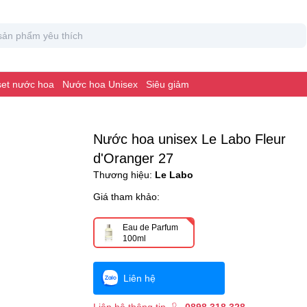
 set nước hoa
Nước hoa Unisex
Siêu giảm
Nước hoa unisex Le Labo Fleur
d'Oranger 27
Thương hiệu:
Le Labo
Giá tham khảo:
Eau de Parfum
100ml
Liên hệ