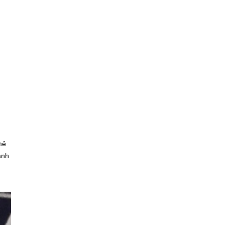
mẻ
ành