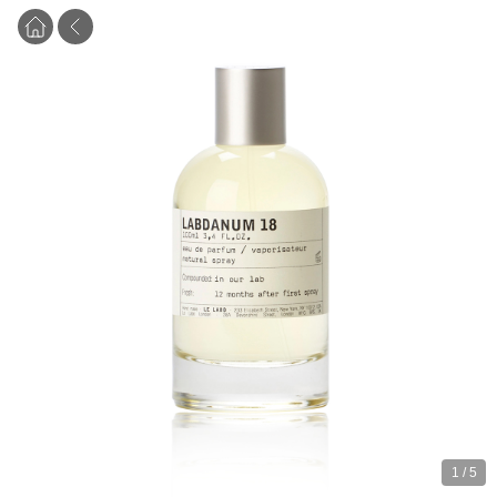
1
/
5