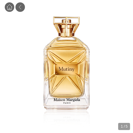
1
/
5