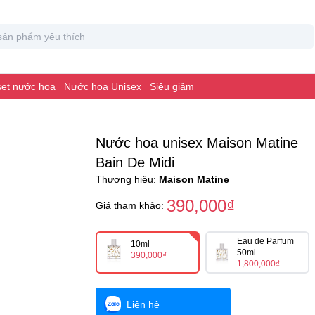
 set nước hoa
Nước hoa Unisex
Siêu giảm
Nước hoa unisex Maison Matine
Bain De Midi
Thương hiệu:
Maison Matine
390,000₫
Giá tham khảo:
Eau de Parfum
10ml
50ml
390,000₫
1,800,000₫
Liên hệ