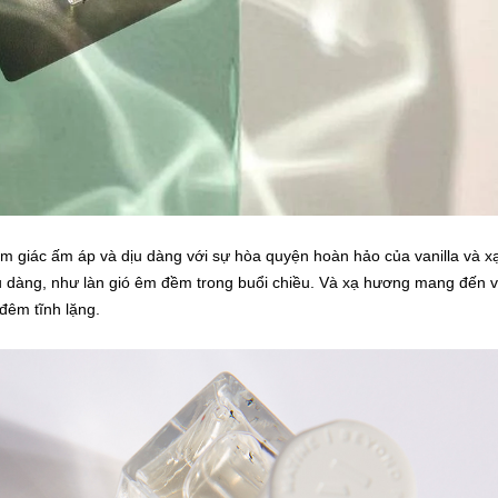
 giác ấm áp và dịu dàng với sự hòa quyện hoàn hảo của vanilla và x
u dàng, như làn gió êm đềm trong buổi chiều. Và xạ hương mang đến 
đêm tĩnh lặng.