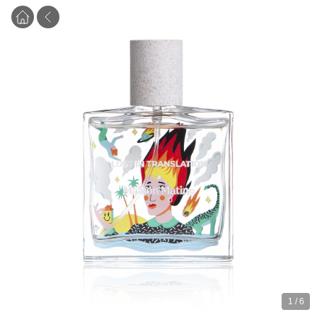
1
/
6