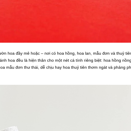
ờn hoa đầy mê hoặc – nơi có hoa hồng, hoa lan, mẫu đơn và thuỷ tiê
nh hoa đều là hiện thân cho một nét cá tính riêng biệt: hoa hồng nồn
 hoa mẫu đơn thư thái, dễ chịu hay hoa thuỷ tiên thơm ngát và phảng p