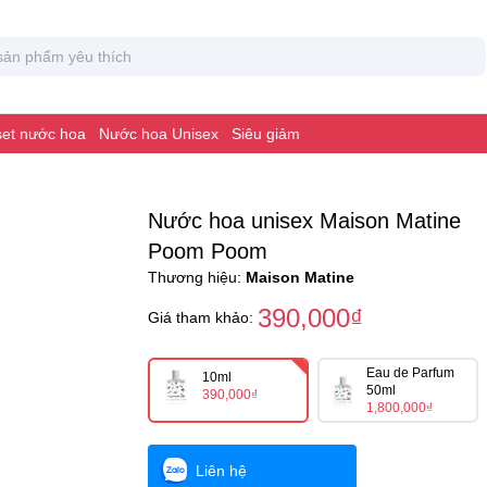
 set nước hoa
Nước hoa Unisex
Siêu giảm
Nước hoa unisex Maison Matine
Poom Poom
Thương hiệu:
Maison Matine
390,000₫
Giá tham khảo:
Eau de Parfum
10ml
50ml
390,000₫
1,800,000₫
Liên hệ