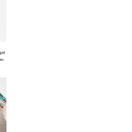
gọt
ờn