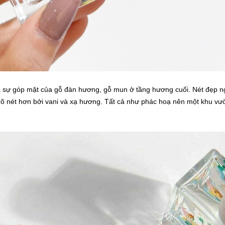
là sự góp mặt của gỗ đàn hương, gỗ mun ở tầng hương cuối. Nét đẹp n
õ nét hơn bởi vani và xạ hương. Tất cả như phác hoạ nên một khu vư