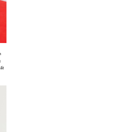
n
g
hất