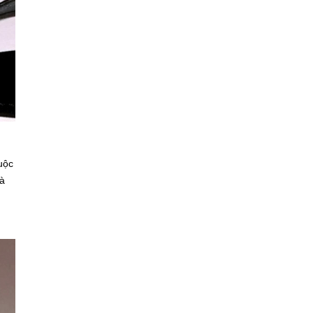
uộc
và