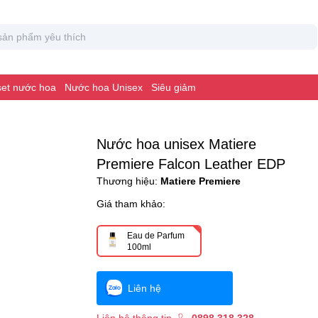
 set nước hoa
Nước hoa Unisex
Siêu giảm
Nước hoa unisex Matiere
Premiere Falcon Leather EDP
Thương hiệu:
Matiere Premiere
Giá tham khảo:
Eau de Parfum
100ml
Liên hệ