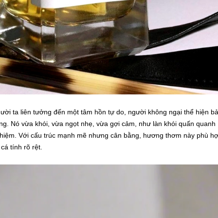
ười ta liên tưởng đến một tâm hồn tự do, người không ngại thể hiện b
rong. Nó vừa khói, vừa ngọt nhẹ, vừa gợi cảm, như làn khói quấn quanh
 nghiệm. Với cấu trúc mạnh mẽ nhưng cân bằng, hương thơm này phù h
á tính rõ rệt.