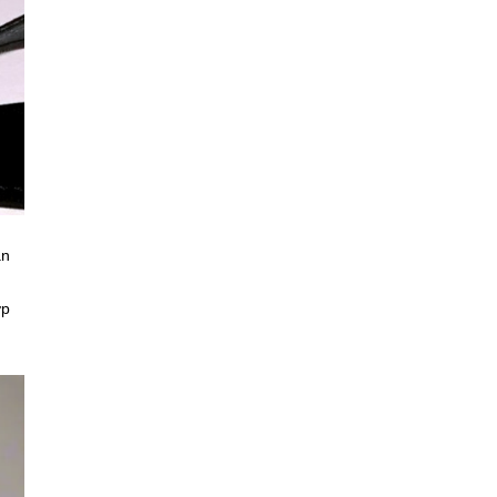
ản
ợp