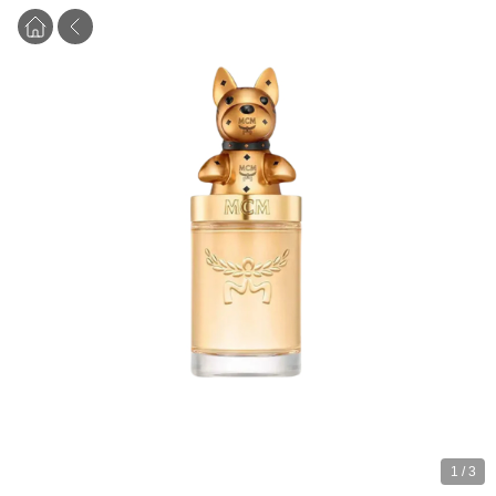
1
/
3