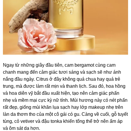
Ngay từ những giây đầu tiên, cam bergamot cùng cam
chanh mang đến cảm giác tươi sáng và sạch sẽ như ánh
nắng đầu ngày. Citrus ở đây không quá chua hay quá trẻ
trung, mà được làm rất mịn và thanh lịch. Sau đó, hoa hồng
và hoa diên vỹ bắt đầu xuất hiện, tạo nên cảm giác phấn
nhẹ và mềm mại cực kỳ nữ tính. Mùi hương này có nét phấn
rất đẹp, giống mùi khăn lụa sạch hay lớp makeup nhẹ trên
làn da thơm tho của một cô gái có gu. Càng về cuối, gỗ tuyết
tùng, cỏ vetiver và đậu tonka khiến tổng thể trở nên ấm áp
và ôm sát da hơn.