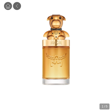
1
/
5