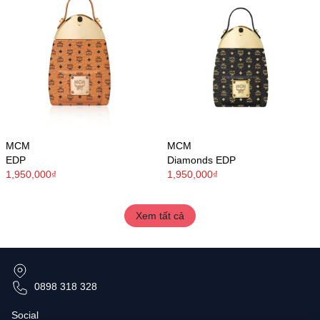
MCM
MCM
EDP
Diamonds EDP
1,950,000₫
1,950,000₫
Xem tất cả
0898 318 328
Social