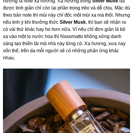
hương là note xạ hương. Xạ hương trong
Silver Musk
đã
được tinh giản chỉ còn lại phần trong trẻo và dễ chịu. Mặc dù
theo bản note thì mùi này chỉ độc một mùi xạ mà thôi. Nhưng
nếu tinh ý khi thưởng thức
Silver Musk
, thì bạn sẽ nhận ra
có vài thứ khác hay ho hơn nữa. Vì nếu chỉ đơn giản là bỏ
xạ vào một lọ nước hoa thì Nasomatto không xứng danh
sáng tạo thiên tài mà nhà này từng có. Xạ hương, xưa nay
vốn thế, trên da mỗi người sẽ có những phản ứng khác
nhau.