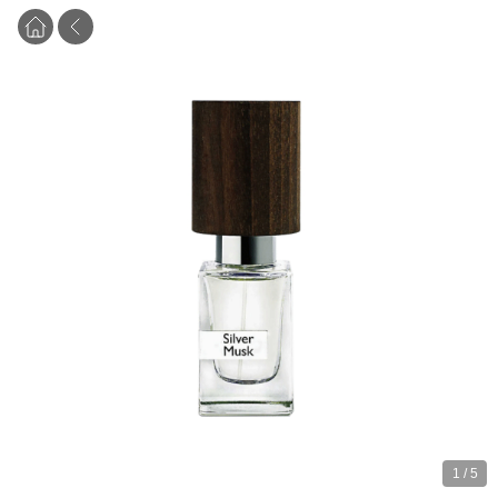
1
/
5