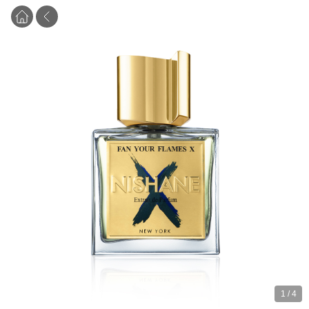
1
/
4