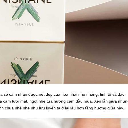
 ta sẽ cảm nhận được nét đẹp của hoa nhài nhẹ nhàng, tinh tế và đặc
oa cam tươi mát, ngọt nhẹ tựa hương cam đầu mùa. Xen lẫn giữa nhữn
h chua nhè nhẹ như lưu luyến ta ở lại lâu hơn tầng hương giữa này.