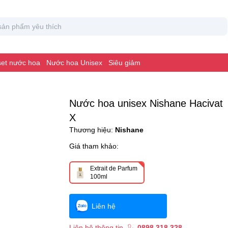
 set nước hoa
Nước hoa Unisex
Siêu giảm
Nước hoa unisex Nishane Hacivat
X
Thương hiệu:
Nishane
Giá tham khảo:
Extrait de Parfum
100ml
Liên hệ
Liên hệ thông tin
0898 318 328