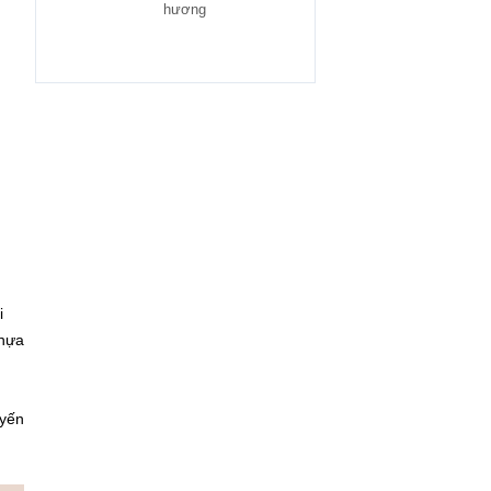
hương
i
nhựa
uyến