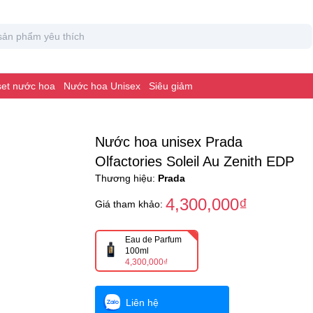
 set nước hoa
Nước hoa Unisex
Siêu giảm
Nước hoa unisex Prada
Olfactories Soleil Au Zenith EDP
Thương hiệu:
Prada
4,300,000₫
Giá tham khảo:
Eau de Parfum
100ml
4,300,000₫
Liên hệ