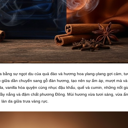
 bằng sự ngọt dịu của quả đào và hương hoa ylang-ylang gợi cảm, tư
 giữa dần chuyển sang gỗ đàn hương, tạo nên sự ấm áp, mượt mà và
 da, vanilla hòa quyện cùng nhục đậu khấu, quế và cumin, những nốt gia
, đầy nắng và đậm chất phương Đông. Mùi hương vừa tươi sáng, vừa ấ
 làn da giữa trưa vàng rực.