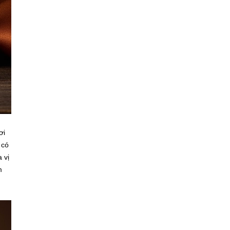
ơi
 có
 vị
m