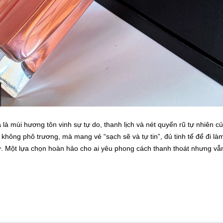
a
là mùi hương tôn vinh sự tự do, thanh lịch và nét quyến rũ tự nhiên c
không phô trương, mà mang vẻ “sạch sẽ và tự tin”, đủ tinh tế để đi là
ư. Một lựa chọn hoàn hảo cho ai yêu phong cách thanh thoát nhưng vẫ