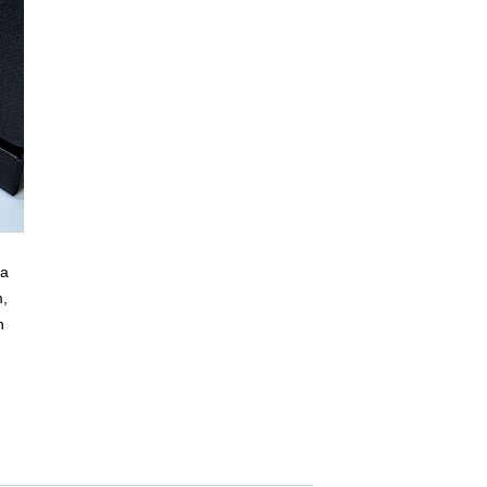
ủa
m,
n