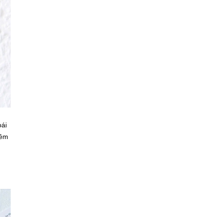
oái
mềm
,