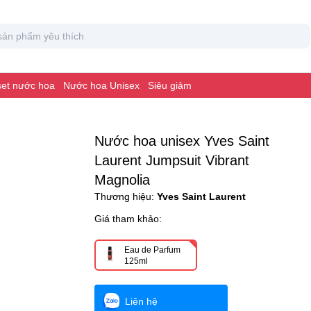
 set nước hoa
Nước hoa Unisex
Siêu giảm
Nước hoa unisex Yves Saint
Laurent Jumpsuit Vibrant
Magnolia
Thương hiệu:
Yves Saint Laurent
Giá tham khảo:
Eau de Parfum
125ml
Liên hệ