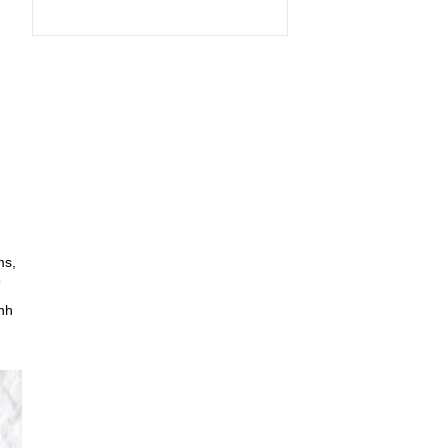
ms,
”
nh