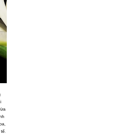
g
i
vừa
ình
oa,
tế.