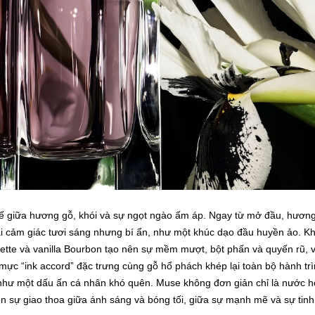
tế giữa hương gỗ, khói và sự ngọt ngào ấm áp. Ngay từ mở đầu, hươn
i cảm giác tươi sáng nhưng bí ẩn, như một khúc dạo đầu huyền ảo. Kh
rette và vanilla Bourbon tạo nên sự mềm mượt, bột phấn và quyến rũ, 
 mực “ink accord” đặc trưng cùng gỗ hổ phách khép lại toàn bộ hành tr
, như một dấu ấn cá nhân khó quên. Muse không đơn giản chỉ là nước h
ện sự giao thoa giữa ánh sáng và bóng tối, giữa sự mạnh mẽ và sự tinh 