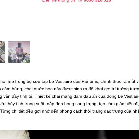
Liên hệ thông tin
0898 318 328
mới mẻ trong bộ sưu tập Le Vestiaire des Parfums, chính thức ra mắt 
 cảm hứng, chai nước hoa này được sinh ra để khơi gợi trí tưởng tượn
g vẫn đầy tinh tế. Thiết kế chai mang đậm dấu ấn của dòng Le Vestiair
ới thủy tinh trong suốt, nắp đen bóng sang trọng, tạo cảm giác hiện đạ
 Từng chi tiết đều gợi nhớ đến phong cách thời trang đặc trưng của nh