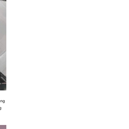
ọng
g