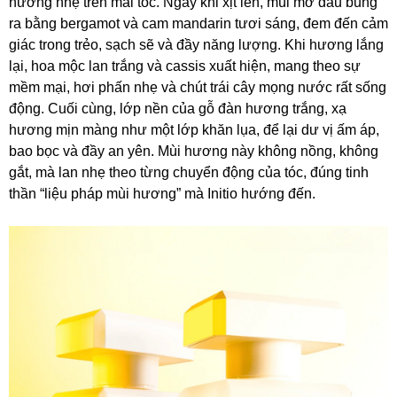
hương nhẹ trên mái tóc. Ngay khi xịt lên, mùi mở đầu bung
ra bằng bergamot và cam mandarin tươi sáng, đem đến cảm
giác trong trẻo, sạch sẽ và đầy năng lượng. Khi hương lắng
lại, hoa mộc lan trắng và cassis xuất hiện, mang theo sự
mềm mại, hơi phấn nhẹ và chút trái cây mọng nước rất sống
động. Cuối cùng, lớp nền của gỗ đàn hương trắng, xạ
hương mịn màng như một lớp khăn lụa, để lại dư vị ấm áp,
bao bọc và đầy an yên. Mùi hương này không nồng, không
gắt, mà lan nhẹ theo từng chuyển động của tóc, đúng tinh
thần “liệu pháp mùi hương” mà Initio hướng đến.