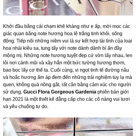
Khởi đầu bằng cái chạm khẽ khàng như e ấp, mời mọc các
giác quan bằng note hương hoa lê trắng tinh khôi, sống
động. Tiếp nối những niềm vui là sự kết hợp tài tình của loại
hoa nhài kiêu sa, tung tẩy với note dành dành bí ẩn đầy
mộng mị. Những note hương tuyệt đẹp cứ vờn lấy nhau, len
lỏi nơi cánh mũi và xây hẳn một bức tường hương thơm,
bao bọc lấy cơ thể ta. Cuối cùng, vị ngọt tinh tế đường nâu
và hoắc hương ấm áp đem đến những trải nghiệm tuy lạ mà
quen, không quá nồng gắt, rất cân bằng cảm xúc cho người
sử dụng.
Gucci Flora Gorgeous Gardenia
phiên bản giới
hạn 2021 là một thiết kế đẳng cấp cho các cô nàng vui tươi
và yêu chuộng tự do.