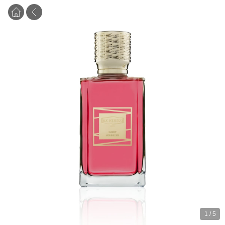
1
/
5