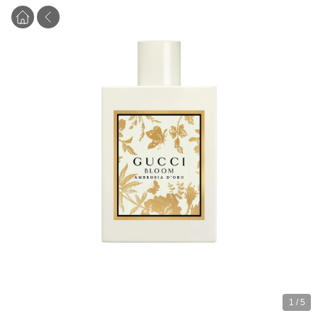
1
/
5