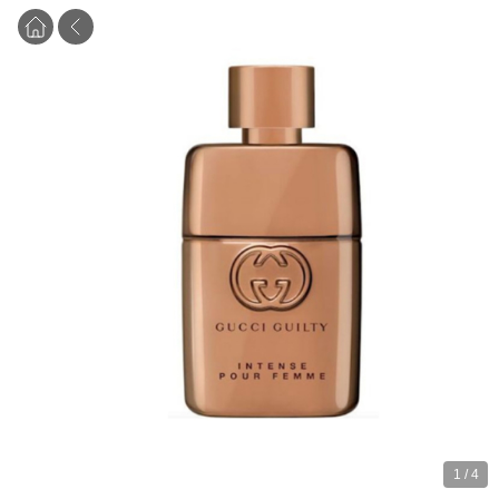
1
/
4