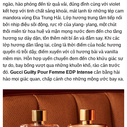
ngào, hào phóng đến từ quả vải, đủng đỉnh cùng với violet
kết hợp với tinh chất sảng khoái, mát lạnh từ những tép cam
mandora vùng Địa Trung Hải. Lớp hương trung tâm tiếp nối
bởi nhịp điệu sôi động, rực rỡ của ylang- ylang, một chút
thôi miên từ hoa huệ và mận mọng nước đem đến cho tầng
hương sự dày dặn, tôn thêm nét bí ẩn và đắm say. Khi các
lớp hương dần lắng lại, cũng là thời điểm của hoắc hương
quyến rũ trỗi dậy, điếm xuyến với cỏ hương bài và vanilla
mềm mịn. Hỗn hợp uyển chuyển đem đến cho khứu giác sự
tự do, bay bổng vượt qua những khuôn khổ, rào cản trước
đó.
Gucci Guilty Pour Femme EDP Intense
cân bằng hài
hào mọi giác quan, chấp cánh cho những mộng ước bay xa.