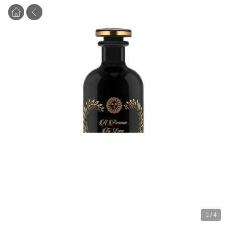
1
/
4