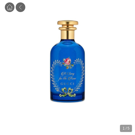
1
/
5